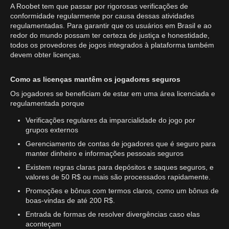
A Roobet tem que passar por rigorosas verificações de
conformidade regularmente por causa dessas atividades
regulamentadas. Para garantir que os usuários em Brasil e ao
redor do mundo possam ter certeza de justiça e honestidade,
todos os provedores de jogos integrados à plataforma também
devem obter licenças.
Como as licenças mantêm os jogadores seguros
Os jogadores se beneficiam de estar em uma área licenciada e
regulamentada porque
Verificações regulares da imparcialidade do jogo por
grupos externos
Gerenciamento de contas de jogadores que é seguro para
manter dinheiro e informações pessoais seguros
Existem regras claras para depósitos e saques seguros, e
valores de 50 R$ ou mais são processados rapidamente.
Promoções e bônus com termos claros, como um bônus de
boas-vindas de até 200 R$.
Entrada de formas de resolver divergências caso elas
aconteçam