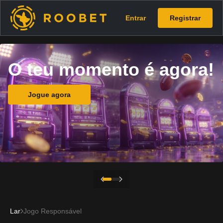
Entrar
Registrar
O teu momento é agora!
Jogue agora
Lar
Jogo Responsável