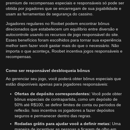
premium de recompensas especiais e responsáveis só pode ser
obtida por jogadores que se encarregam de sua jogabilidade e
usam as ferramentas de segurança do cassino.
Jogadores regulares no Roobet podem encontrar bônus
direcionados que estabelecem um equilíbrio entre diversão e
autocontrole usando os recursos de jogo responsável do site.
Esses benefícios foram escolhidos para tornar sua experiência
melhor sem fazer você gastar mais do que o necessário. Não
importa o que aconteça, Roobet incentiva jogos responsáveis e
recompensas.
Como ser responsável desbloqueia bônus
Ao gerenciar seu jogo, você poderá obter bônus especiais que
estão disponíveis apenas para jogadores responsáveis:
Ofertas de depósito correspondentes:
Você pode obter
bônus especiais de contrapartida, como um depósito de
50% até R$100, se definir limites de conta ou períodos de
reflexão. Isso incentiva os jogadores a fazer depósitos
seguros e permanecer dentro das regras.
Rodadas grátis para ajudar você a definir metas:
Uma
maneira de incentivar as pessoas a ficarem de olho em