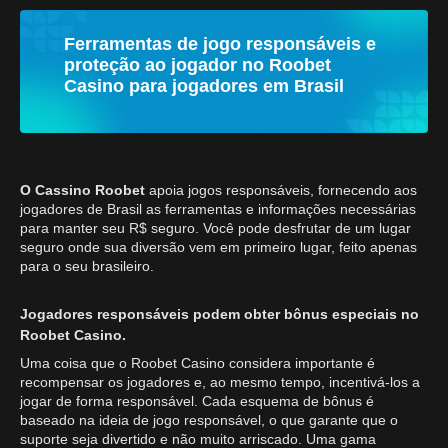
Ferramentas de jogo responsáveis e
proteção ao jogador no Roobet
Casino para jogadores em Brasil
O Cassino Roobet
apoia jogos responsáveis, fornecendo aos
jogadores de Brasil as ferramentas e informações necessárias
para manter seu R$ seguro. Você pode desfrutar de um lugar
seguro onde sua diversão vem em primeiro lugar, feito apenas
para o seu brasileiro.
Jogadores responsáveis podem obter bônus especiais no
Roobet Casino.
Uma coisa que o Roobet Casino considera importante é
recompensar os jogadores e, ao mesmo tempo, incentivá-los a
jogar de forma responsável. Cada esquema de bônus é
baseado na ideia de jogo responsável, o que garante que o
suporte seja divertido e não muito arriscado. Uma gama