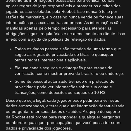
Somente as informações necessárias para verificar contas,
aplicar regras de jogo responsáveis e proteger os direitos dos
jogadores são coletadas pela Roobet. Isso nunca é feito por
razões de marketing, e o cassino nunca vende ou fornece suas
informações pessoais a outras empresas. As informações são
mantidas apenas pelo tempo necessário para atender às
obrigações legais, regulatórias e de atendimento ao cliente. Isso
é feito com a ajuda de políticas de retenção de dados.
Todos os dados pessoais são tratados de uma forma que
segue as regras de privacidade de Brasil e quaisquer
outras regras internacionais aplicáveis.
Ele usa canais seguros e criptografia para etapas de
verificação, como mostrar prova de brasileiro ou endereço.
Somente pessoal autorizado treinado em proteção de
privacidade pode ver informações sobre sua conta e
transações, como depósitos ou saques de 10 R$.
Desde que seja legal, cada jogador pode pedir para ver seus
dados armazenados, alterar qualquer informação desatualizada
ou perguntar e ter seus dados excluídos. A equipe de suporte
da Roobet está pronta para responder a quaisquer perguntas
ou abordar quaisquer preocupações que você possa ter sobre
dados e privacidade dos jogadores.