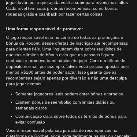
jogos favoritos, o que ajuda você a subir para níveis mais altos.
Cada nível tem suas próprias recompensas, como bônus,
rodadas grátis e cashback por fazer certas coisas.
Uma forma responsável de promover
O jogo responsável está no centro de todas as promoções e
bônus da Roobet, desde ofertas de inscrição até recompensas
para clientes fiéis. Uma linguagem clara sobre requisitos de
apostas e limites de bônus evita que as pessoas fiquem
confusas e promove bons hábitos de jogo. Com um bônus de
depósito normal, por exemplo, talvez você precise apostar pelo
menos R$200 antes de poder sacar. Isso garante que as
recompensas sejam apenas por diversão e não uma desculpa
para jogar demais.
Somente jogadores leais podem obter bônus e torneios.
Existem bônus de reembolso com limites diários ou
semanais claros
Comunicação clara sobre todos os termos de bônus para
evitar confusão
Você é responsável pela sua jornada de recompensas na
plataforma da Roobet. Você pode facilmente pausar ou cancelar