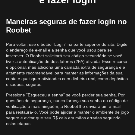
e fazer login
Maneiras seguras de fazer login no
Roobet
Para voltar, use o botão "Login" na parte superior do site. Digite
o endereço de e-mail e a senha que você usou para se
inscrever. O Roobet solicitará seu código secundário se você
tiver a autenticação de dois fatores (2FA) ativada. Esse recurso
é opcional, mas adiciona uma camada extra de segurança e é
altamente recomendável para manter as informações da sua
conta e quaisquer atividades com dinheiro real, como depósitos
e saques, seguras.
Pressione "Esqueceu a senha" se você perder sua senha. Por
questões de segurança, nunca forneça sua senha ou código de
verificação a mais ninguém; a Roobet lhe enviará um e-mail
para restaurá-lo. Você pode ajudar a manter o ambiente de jogo
seguro e evitar que seu R$ caia em mãos erradas seguindo
estas etapas.