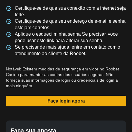
Certifique-se de que sua conexão com a internet seja
forte.
Certifique-se de que seu endereço de e-mail e senha
estejam corretos.
Aplique o esqueci minha senha Se precisar, você
pode usar este link para alterar sua senha.
Se precisar de mais ajuda, entre em contato com o
atendimento ao cliente da Roobet.
Notável: Existem medidas de segurança em vigor no Roobet
Casino para manter as contas dos usuários seguras. Não
forneça suas informações de login ou credenciais de login a
mais ninguém.
Faça login agora
Faça sua aposta