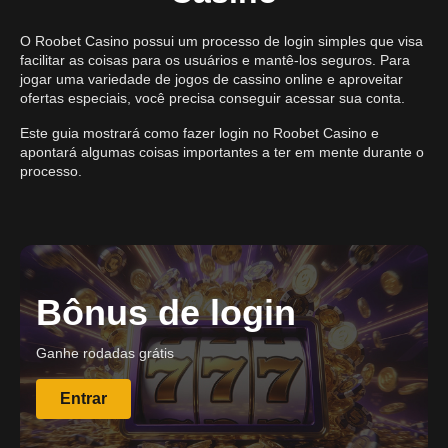
O Roobet Casino possui um processo de login simples que visa
facilitar as coisas para os usuários e mantê-los seguros. Para
jogar uma variedade de jogos de cassino online e aproveitar
ofertas especiais, você precisa conseguir acessar sua conta.
Este guia mostrará como fazer login no Roobet Casino e
apontará algumas coisas importantes a ter em mente durante o
processo.
Bônus de login
Ganhe rodadas grátis
Entrar