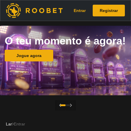
Entrar
Registrar
O teu momento é agora!
Jogue agora
Lar
Entrar