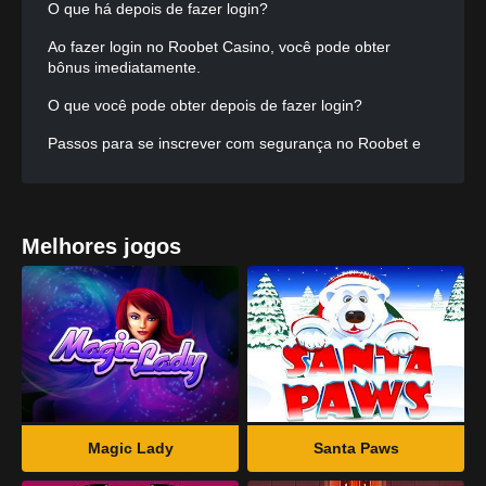
O que há depois de fazer login?
Ao fazer login no Roobet Casino, você pode obter
bônus imediatamente.
O que você pode obter depois de fazer login?
Passos para se inscrever com segurança no Roobet e
fazer login
Maneiras seguras de fazer login no Roobet
Ao fazer login, você pode obter bônus de depósito e
Melhores jogos
rodadas grátis.
Maneiras rápidas e flexíveis para os jogadores do
Roobet pagarem
Os membros logados podem facilmente sacar dinheiro
e ver seus limites.
Processos e Limites para Retiradas
Magic Lady
Santa Paws
Faça login no Roobet Casino