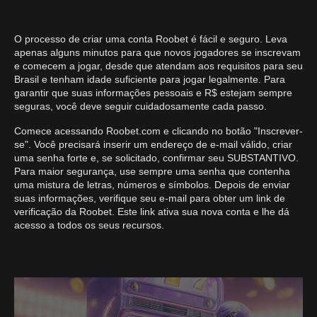
O processo de criar uma conta Roobet é fácil e seguro. Leva
apenas alguns minutos para que novos jogadores se inscrevam
e comecem a jogar, desde que atendam aos requisitos para seu
Brasil e tenham idade suficiente para jogar legalmente. Para
garantir que suas informações pessoais e R$ estejam sempre
seguras, você deve seguir cuidadosamente cada passo.
Comece acessando Roobet.com e clicando no botão "Inscrever-
se". Você precisará inserir um endereço de e-mail válido, criar
uma senha forte e, se solicitado, confirmar seu SUBSTANTIVO.
Para maior segurança, use sempre uma senha que contenha
uma mistura de letras, números e símbolos. Depois de enviar
suas informações, verifique seu e-mail para obter um link de
verificação da Roobet. Este link ativa sua nova conta e lhe dá
acesso a todos os seus recursos.