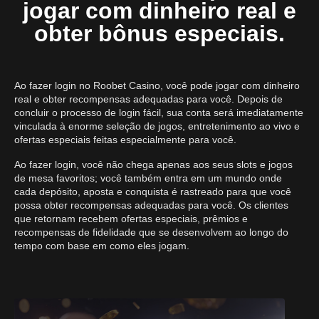
jogar com dinheiro real e
obter bônus especiais.
Ao fazer login no Roobet Casino, você pode jogar com dinheiro
real e obter recompensas adequadas para você. Depois de
concluir o processo de login fácil, sua conta será imediatamente
vinculada à enorme seleção de jogos, entretenimento ao vivo e
ofertas especiais feitas especialmente para você.
Ao fazer login, você não chega apenas aos seus slots e jogos
de mesa favoritos; você também entra em um mundo onde
cada depósito, aposta e conquista é rastreado para que você
possa obter recompensas adequadas para você. Os clientes
que retornam recebem ofertas especiais, prêmios e
recompensas de fidelidade que se desenvolvem ao longo do
tempo com base em como eles jogam.