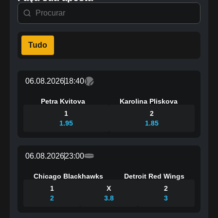
Tudo
06.08.2026
18:40
Petra Kvitova
Karolina Pliskova
1
2
1.95
1.85
06.08.2026
23:00
Chicago Blackhawks
Detroit Red Wings
1
X
2
2
3.8
3