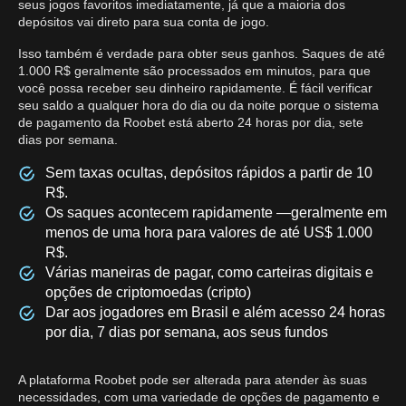
seus jogos favoritos imediatamente, já que a maioria dos
depósitos vai direto para sua conta de jogo.
Isso também é verdade para obter seus ganhos. Saques de até
1.000 R$ geralmente são processados em minutos, para que
você possa receber seu dinheiro rapidamente. É fácil verificar
seu saldo a qualquer hora do dia ou da noite porque o sistema
de pagamento da Roobet está aberto 24 horas por dia, sete
dias por semana.
Sem taxas ocultas, depósitos rápidos a partir de 10
R$.
Os saques acontecem rapidamente —geralmente em
menos de uma hora para valores de até US$ 1.000
R$.
Várias maneiras de pagar, como carteiras digitais e
opções de criptomoedas (cripto)
Dar aos jogadores em Brasil e além acesso 24 horas
por dia, 7 dias por semana, aos seus fundos
A plataforma Roobet pode ser alterada para atender às suas
necessidades, com uma variedade de opções de pagamento e