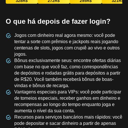
328R$
272R$
295R$
321R$
O que há depois de fazer login?
Jogos com dinheiro real agora mesmo: você pode
tentar a sorte com prêmios e jackpots reais jogando
centenas de slots, jogos com crupiê ao vivo e outros
jogos.
Bônus exclusivamente seus: encontre ofertas diárias
com base no que você faz, como correspondências
de depósitos e rodadas grátis para depósitos a partir
de R$20. Você também receberá bônus de boas-
vindas e bônus de recarga.
Vantagens especiais para VIPs: você pode participar
de torneios especiais, receber ganhos em dinheiro e
recompensas ao longo do tempo enquanto joga e
aumenta o nível da sua conta.
Recursos para serviços bancários mais rápidos: você
pode depositar e sacar dinheiro a partir de apenas