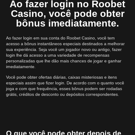
Ao fazer login no Roobet
Casino, você pode obter
bônus imediatamente.
Ao fazer login em sua conta do Roobet Casino, você tem
acesso a bônus instantâneos especiais destinados a melhorar
sua experiência. Seja você um jogador novo ou antigo, fazer
login lhe dá acesso a uma variedade de recompensas
personalizadas que lhe dão mais chances de jogar e ganhar
imediatamente.
Você pode obter ofertas diárias, caixas misteriosas e itens
especiais assim que fizer login. De acordo com o quanto você
joga e com que frequência, esses bônus podem ser rodadas
grátis, créditos de desconto ou depósitos correspondentes.
O que você pode obter depois de