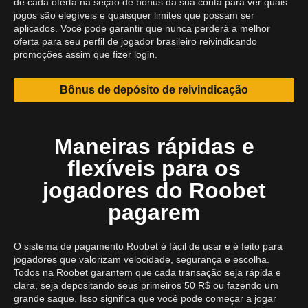
de cada oferta na seção de bônus da sua conta para ver quais
jogos são elegíveis e quaisquer limites que possam ser
aplicados. Você pode garantir que nunca perderá a melhor
oferta para seu perfil de jogador brasileiro reivindicando
promoções assim que fizer login.
Bônus de depósito de reivindicação
Maneiras rápidas e
flexíveis para os
jogadores do Roobet
pagarem
O sistema de pagamento Roobet é fácil de usar e é feito para
jogadores que valorizam velocidade, segurança e escolha.
Todos na Roobet garantem que cada transação seja rápida e
clara, seja depositando seus primeiros 50 R$ ou fazendo um
grande saque. Isso significa que você pode começar a jogar