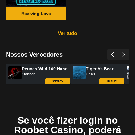
Reviving Love
Ver tudo
Nossos Vencedores
Deuces Wild 100 Hand
Tiger Vs Bear
Stabber
Cruel
395R$
103R$
Se você fizer login no
Roobet Casino, poderá